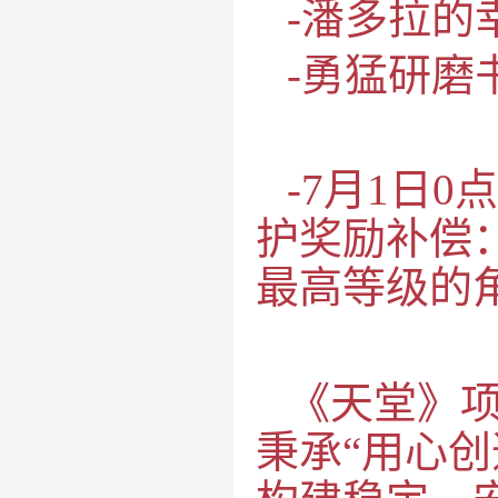
-潘多拉的
-勇猛研磨
-7
月
1
日
0
点
护奖励补偿
最高等级的
《天堂》
秉承
“
用心创