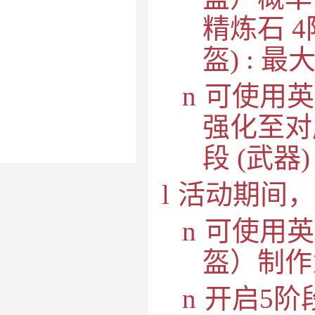
精炼石
4
盔
) :
最
n
可使用英
强化至对
段
(
武器
)
l
活动期间，
n
可使用英
盔）制作
n
开启
5
阶