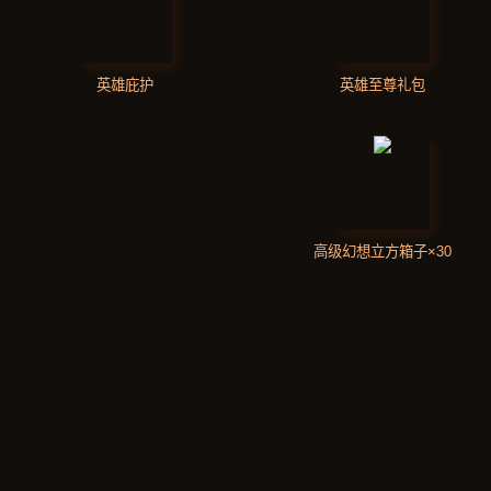
英雄庇护
英雄至尊礼包
高级幻想立方箱子×30