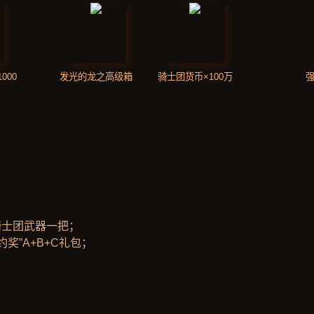
000
发光的龙之高级箱
骑士团货币×100万
强
骑士团武器一把；
约奖”A+B+C礼包；