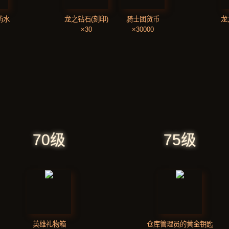
药水
龙之钻石(刻印)
骑士团货币
龙
×30
×30000
70级
75级
英雄礼物箱
仓库管理员的黄金钥匙