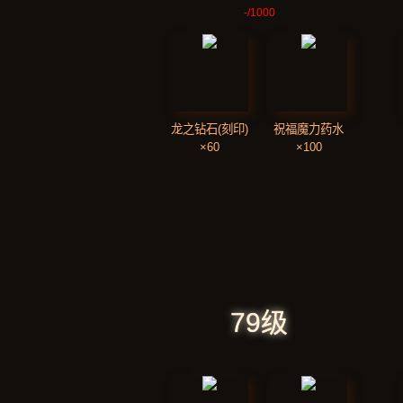
-
/1000
龙之钻石(刻印)
祝福魔力药水
×60
×100
79级