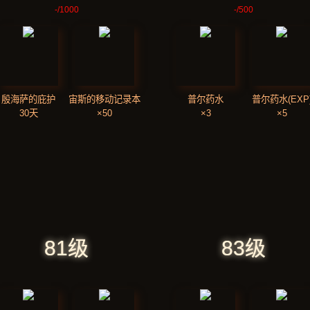
-
/1000
-
/500
殷海萨的庇护
宙斯的移动记录本
普尔药水
普尔药水(EXP
30天
×50
×3
×5
81级
83级