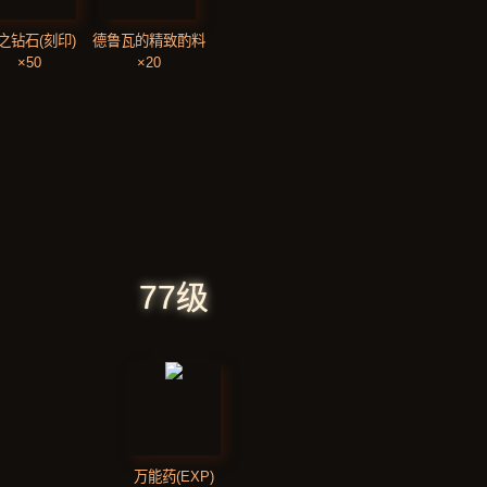
之钻石(刻印)
德鲁瓦的精致酌料
×50
×20
77级
万能药(EXP)