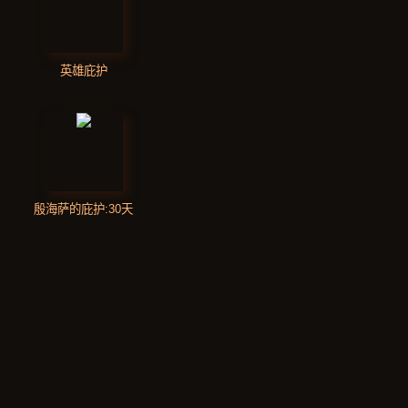
英雄庇护
殷海萨的庇护:30天