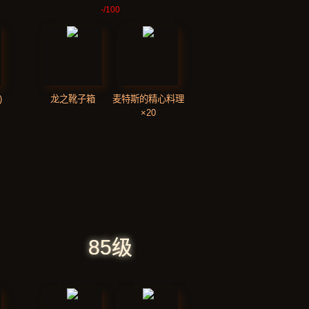
-
/100
)
龙之靴子箱
麦特斯的精心料理
×20
85级