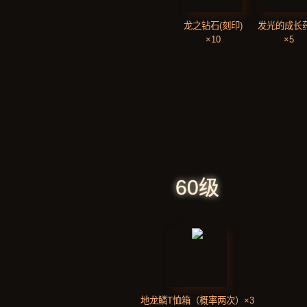
龙之钻石(刻印)
发光的成长
×10
×5
60级
地龙鳞T恤箱（概率两次）×3