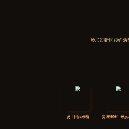
参加过新区预约活
骑士团武器箱
魔法娃娃：米索