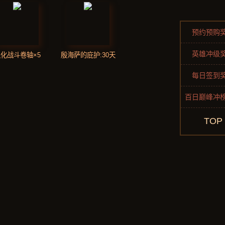
预约预购
英雄冲级
化战斗卷轴×5
殷海萨的庇护:30天
每日签到
百日巅峰冲
TOP